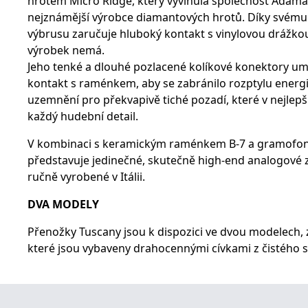
hrotem Micro Ridge, který vyvinula společnost Adama
nejznámější výrobce diamantových hrotů. Díky svému
výbrusu zaručuje hluboký kontakt s vinylovou drážkou,
výrobek nemá.
Jeho tenké a dlouhé pozlacené kolíkové konektory umo
kontakt s raménkem, aby se zabránilo rozptylu energie
uzemnění pro překvapivě tiché pozadí, které v nejlepš
každý hudební detail.
V kombinaci s keramickým raménkem B-7 a gramofo
představuje jedinečné, skutečně high-end analogové z
ručně vyrobené v Itálii.
DVA MODELY
Přenožky Tuscany jsou k dispozici ve dvou modelech,
které jsou vybaveny drahocennými cívkami z čistého s