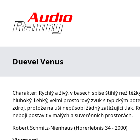
Duevel Venus
Charakter: Rychlý a živý, v basech spíše štíhlý než těžk
hluboký. Lehký, velmi prostorový zvuk s typickým po
zdroj, protože na uši nepůsobí žádný zatěžující tlak. 
nebojí postavit v malých a suverénních prostorách.
Robert Schmitz-Nienhaus (Hörerlebnis 34 - 2000)