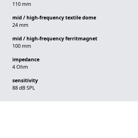
110 mm
mid / high-frequency textile dome
24 mm
mid / high-frequency ferritmagnet
100 mm
impedance
4 Ohm
sensitivity
88 dB SPL