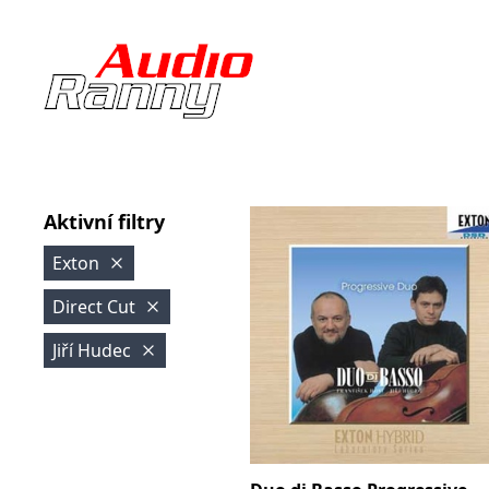
Aktivní filtry
Exton
Direct Cut
Jiří Hudec